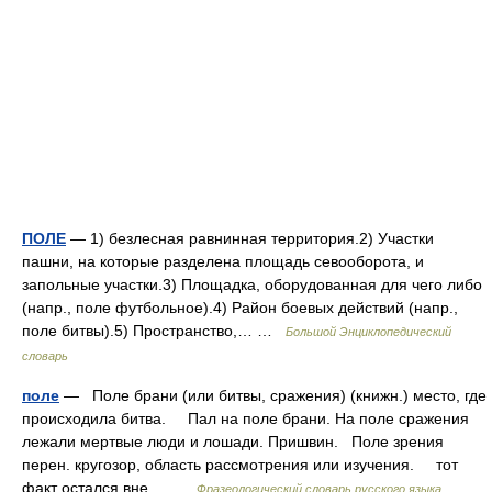
ПОЛЕ
— 1) безлесная равнинная территория.2) Участки
пашни, на которые разделена площадь севооборота, и
запольные участки.3) Площадка, оборудованная для чего либо
(напр., поле футбольное).4) Район боевых действий (напр.,
поле битвы).5) Пространство,… …
Большой Энциклопедический
словарь
поле
— Поле брани (или битвы, сражения) (книжн.) место, где
происходила битва. Пал на поле брани. На поле сражения
лежали мертвые люди и лошади. Пришвин. Поле зрения
перен. кругозор, область рассмотрения или изучения. тот
факт остался вне… …
Фразеологический словарь русского языка