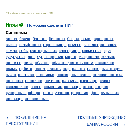
Юридическая энциклопедия
.
2015
.
Игры ⚽
Поможем сделать НИР
Синонимы
:
арена
,
бахча
,
баштан
,
биополе
,
быдня
,
взмет
,
вращполе
,
выкос
,
гольф-поле
,
гороховище
,
жнивье
,
заколок
,
запашка
,
земля
,
зябь
,
картофельник
,
клеверище
,
ковыльник
,
круг
,
кукурузник
,
лан
,
луг
,
люцерник
,
марго
,
микрополе
,
мильпа
,
наполье
,
нива
,
область
,
область деятельности
,
овсянище
,
озимь
,
орбита
,
охота
,
пажить
,
пар
,
пахота
,
пашня
,
плантация
,
пласт
,
пожниво
,
пожнивье
,
пожня
,
полеванье
,
полевая потеха
,
полюшко
,
поприще
,
починок
,
равнина
,
ржанище
,
савах
,
свекловище
,
сеево
,
семенник
,
соевище
,
степь
,
стерня
,
суперполе
,
сфера
,
тегал
,
участок
,
ферония
,
фон
,
хмельник
,
яровище
,
яровое поле
ПОКУШЕНИЕ НА
ПОЛЕВЫЕ УЧРЕЖДЕНИЯ
ПРЕСТУПЛЕНИЕ
БАНКА РОССИИ