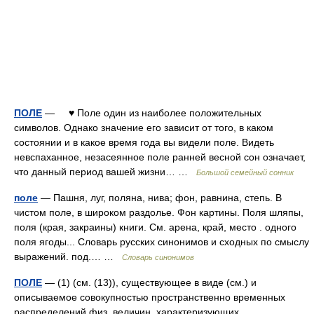
ПОЛЕ
— ♥ Поле один из наиболее положительных
символов. Однако значение его зависит от того, в каком
состоянии и в какое время года вы видели поле. Видеть
невспаханное, незасеянное поле ранней весной сон означает,
что данный период вашей жизни… …
Большой семейный сонник
поле
— Пашня, луг, поляна, нива; фон, равнина, степь. В
чистом поле, в широком раздолье. Фон картины. Поля шляпы,
поля (края, закраины) книги. См. арена, край, место . одного
поля ягоды... Словарь русских синонимов и сходных по смыслу
выражений. под.… …
Словарь синонимов
ПОЛЕ
— (1) (см. (13)), существующее в виде (см.) и
описываемое совокупностью пространственно временных
распределений физ. величин, характеризующих