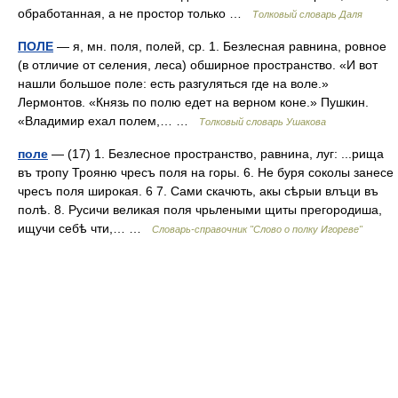
обработанная, а не простор только …
Толковый словарь Даля
ПОЛЕ
— я, мн. поля, полей, ср. 1. Безлесная равнина, ровное
(в отличие от селения, леса) обширное пространство. «И вот
нашли большое поле: есть разгуляться где на воле.»
Лермонтов. «Князь по полю едет на верном коне.» Пушкин.
«Владимир ехал полем,… …
Толковый словарь Ушакова
поле
— (17) 1. Безлесное пространство, равнина, луг: ...рища
въ тропу Трояню чресъ поля на горы. 6. Не буря соколы занесе
чресъ поля широкая. 6 7. Сами скачють, акы сѣрыи влъци въ
полѣ. 8. Русичи великая поля чрьлеными щиты прегородиша,
ищучи себѣ чти,… …
Словарь-справочник "Слово о полку Игореве"